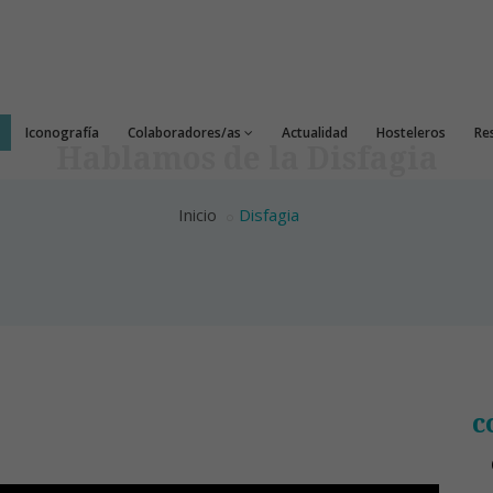
Iconografía
Colaboradores/as
Actualidad
Hosteleros
Re
Hablamos de la Disfagia
Inicio
Disfagia
c