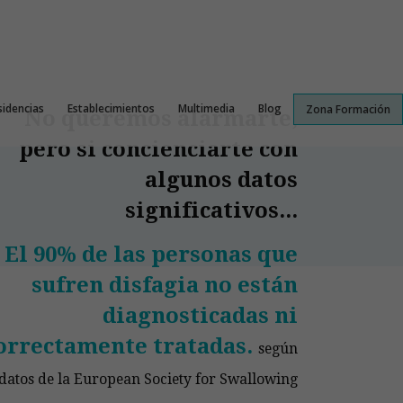
sidencias
Establecimientos
Multimedia
Blog
Zona Formación
No queremos alarmarte,
pero si concienciarte con
algunos datos
significativos...
El 90% de las personas que
sufren disfagia no están
diagnosticadas ni
orrectamente tratadas.
según
datos de la European Society for Swallowing