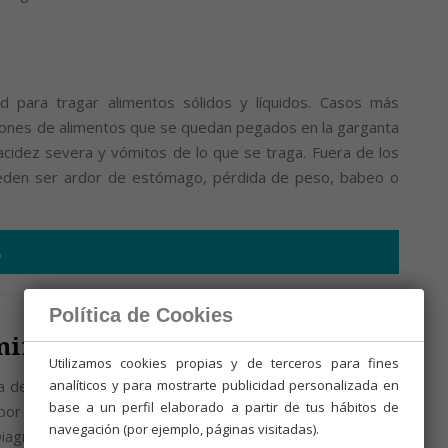
ad para tragar alimentos sólidos y líquidos. Casos más
ones de alimentos que se quedan pegados en la garganta
 acidez severa y vómitos de lo que se traga. Fuera de los
eden ser ardor de estómago, pérdida de peso, babeo o
s
Política de Cookies
ministración de medicamentos
Utilizamos cookies propias y de terceros para fines
a de administración de medicamentos para pacientes con
analíticos y para mostrarte publicidad personalizada en
base a un perfil elaborado a partir de tus hábitos de
por el Hospital Universitario Central de Asturias (Unidad
navegación (por ejemplo, páginas visitadas).
Diagnóstico y Tratamiento)