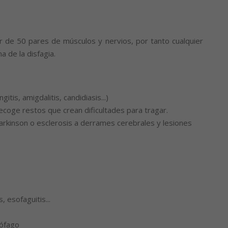
r de 50 pares de músculos y nervios, por tanto cualquier
 de la disfagia.
tis, amigdalitis, candidiasis...)
coge restos que crean dificultades para tragar.
rkinson o esclerosis a derrames cerebrales y lesiones
 esofaguitis...
sófago